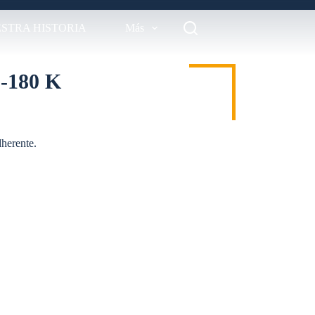
STRA HISTORIA
Más
180 K
dherente.