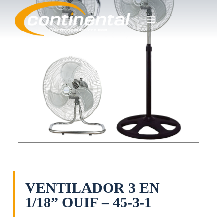
S
a
l
t
a
r
a
l
c
o
n
t
e
n
i
d
o
VENTILADOR 3 EN
1/18” OUIF – 45-3-1